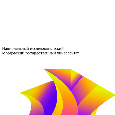
entrance-exam@adm.mrsu.ru
+7 (800) 222-13-77
© 1998–2026 МГУ им. Н.П. ОГАРЁВА
При использовании материалов сайта ссылка на источник обяз
Национальный исследовательский
Мордовский государственный университет