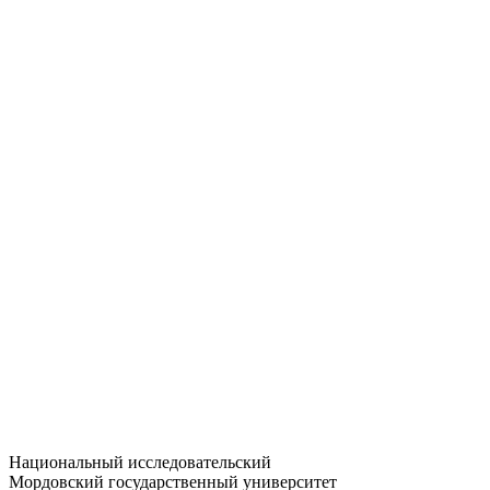
Статистика приёма
Большевистская ул., 68/1
dep-general@adm.mrsu.ru
+7 (8342) 24-37-32
Приёмная комиссия
Полежаева ул., 44
entrance-exam@adm.mrsu.ru
+7 (800) 222-13-77
© 1998–2026 МГУ им. Н.П. ОГАРЁВА
При использовании материалов сайта ссылка на источник
обязательна
Национальный исследовательский
Мордовский государственный университет