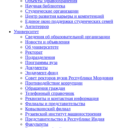
Объекты здравоохранения
Научная библиотека
Студенческие организации
Центр развития карьеры и компетенций
Единое окно поддержки студенческих семей
Антитеррор
Университет
Сведения об образовательной организации
Новости и объявления
Об университете
Ректорат
Подразделения
Программы вуза
Документы
Эндаумент-фонд
Совет ректоров вузов Республики Мордовия
Противодействие коррупции
Обращения граждан
Телефонный справочник
Реквизиты и контактная информация
Филиалы и представительства
Ковылкинский филиал
Рузаевский институт машиностроения
Представительство в Республике Индия
Факультеты