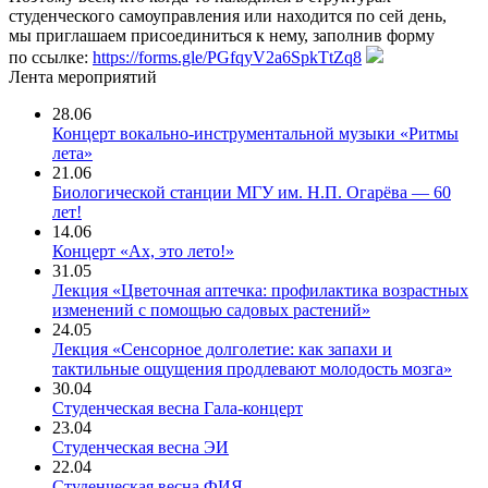
студенческого самоуправления или находится по сей день,
мы приглашаем присоединиться к нему, заполнив форму
по ссылке:
https://forms.gle/PGfqyV2a6SpkTtZq8
Лента мероприятий
28.06
Концерт вокально-инструментальной музыки «Ритмы
лета»
21.06
Биологической станции МГУ им. Н.П. Огарёва — 60
лет!
14.06
Концерт «Ах, это лето!»
31.05
Лекция «Цветочная аптечка: профилактика возрастных
изменений с помощью садовых растений»
24.05
Лекция «Сенсорное долголетие: как запахи и
тактильные ощущения продлевают молодость мозга»
30.04
Студенческая весна Гала-концерт
23.04
Студенческая весна ЭИ
22.04
Студенческая весна ФИЯ