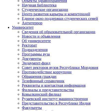
Объекты здравоохранения
Научная библиотека
Студенческие организации
Центр развития карьеры и компетенций
Единое окно поддержки студенческих семей
Антитеррор
Университет
Сведения об образовательной организации
Новости и объявления
Об университете
Ректорат
Подразделения
Программы вуза
Документы
Эндаумент-фонд
Совет ректоров вузов Республики Мордовия
Противодействие коррупции
Обращения граждан
Телефонный справочник
Реквизиты и контактная информация
Филиалы и представительства
Ковылкинский филиал
Рузаевский институт машиностроения
Представительство в Республике Индия
Факультеты