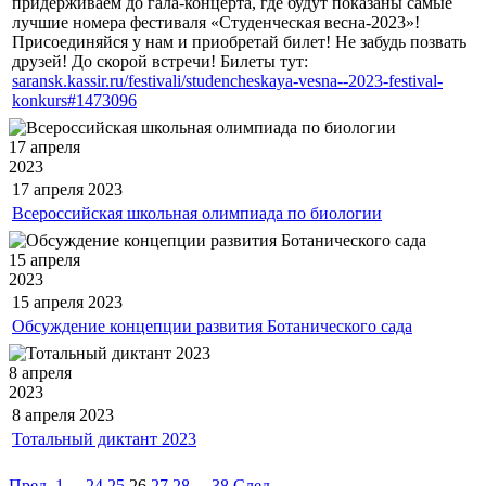
придерживаем до гала-концерта, где будут показаны самые
лучшие номера фестиваля «Студенческая весна-2023»!
Присоединяйся у нам и приобретай билет! Не забудь позвать
друзей! До скорой встречи! Билеты тут:
saransk.kassir.ru/festivali/studencheskaya-vesna--2023-festival-
konkurs#1473096
17 апреля
2023
17 апреля
2023
Всероссийская школьная олимпиада по биологии
15 апреля
2023
15 апреля
2023
Обсуждение концепции развития Ботанического сада
8 апреля
2023
8 апреля
2023
Тотальный диктант 2023
Пред.
1
...
24
25
26
27
28
...
38
След.