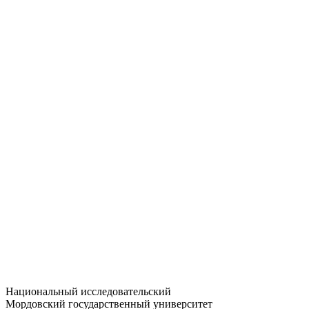
Статистика приёма
Большевистская ул., 68/1
dep-general@adm.mrsu.ru
+7 (8342) 24-37-32
Приёмная комиссия
Полежаева ул., 44
entrance-exam@adm.mrsu.ru
+7 (800) 222-13-77
© 1998–2026 МГУ им. Н.П. ОГАРЁВА
При использовании материалов сайта ссылка на источник
обязательна
Национальный исследовательский
Мордовский государственный университет