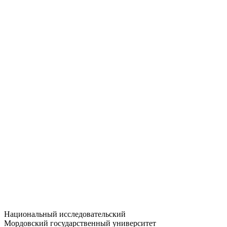
Статистика приёма
Большевистская ул., 68/1
dep-general@adm.mrsu.ru
+7 (8342) 24-37-32
Приёмная комиссия
Полежаева ул., 44
entrance-exam@adm.mrsu.ru
+7 (800) 222-13-77
© 1998–2026 МГУ им. Н.П. ОГАРЁВА
При использовании материалов сайта ссылка на источник
обязательна
Национальный исследовательский
Мордовский государственный университет