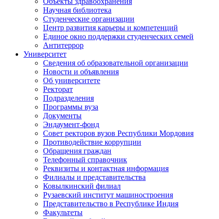
Объекты здравоохранения
Научная библиотека
Студенческие организации
Центр развития карьеры и компетенций
Единое окно поддержки студенческих семей
Антитеррор
Университет
Сведения об образовательной организации
Новости и объявления
Об университете
Ректорат
Подразделения
Программы вуза
Документы
Эндаумент-фонд
Совет ректоров вузов Республики Мордовия
Противодействие коррупции
Обращения граждан
Телефонный справочник
Реквизиты и контактная информация
Филиалы и представительства
Ковылкинский филиал
Рузаевский институт машиностроения
Представительство в Республике Индия
Факультеты