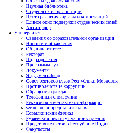
Объекты здравоохранения
Научная библиотека
Студенческие организации
Центр развития карьеры и компетенций
Единое окно поддержки студенческих семей
Антитеррор
Университет
Сведения об образовательной организации
Новости и объявления
Об университете
Ректорат
Подразделения
Программы вуза
Документы
Эндаумент-фонд
Совет ректоров вузов Республики Мордовия
Противодействие коррупции
Обращения граждан
Телефонный справочник
Реквизиты и контактная информация
Филиалы и представительства
Ковылкинский филиал
Рузаевский институт машиностроения
Представительство в Республике Индия
Факультеты