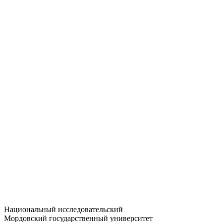
Статистика приёма
Большевистская ул., 68/1
dep-general@adm.mrsu.ru
+7 (8342) 24-37-32
Приёмная комиссия
Полежаева ул., 44
entrance-exam@adm.mrsu.ru
+7 (800) 222-13-77
© 1998–2026 МГУ им. Н.П. ОГАРЁВА
При использовании материалов сайта ссылка на источник
обязательна
Национальный исследовательский
Мордовский государственный университет