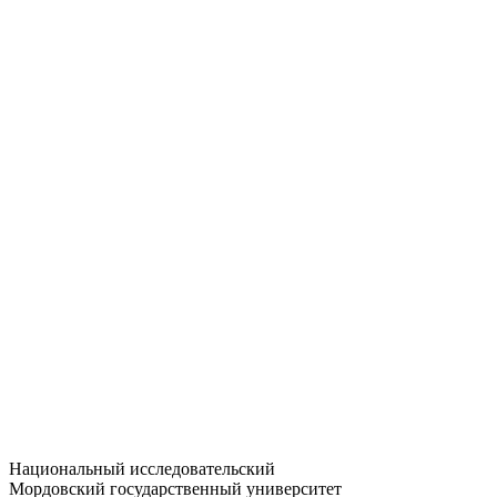
Статистика приёма
Большевистская ул., 68/1
dep-general@adm.mrsu.ru
+7 (8342) 24-37-32
Приёмная комиссия
Полежаева ул., 44
entrance-exam@adm.mrsu.ru
+7 (800) 222-13-77
© 1998–2026 МГУ им. Н.П. ОГАРЁВА
При использовании материалов сайта ссылка на источник
обязательна
Национальный исследовательский
Мордовский государственный университет