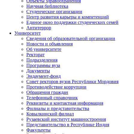
Объекты здравоохранения
Научная библиотека
Студенческие организации
Центр развития карьеры и компетенций
Единое окно поддержки студенческих семей
Антитеррор
Университет
Сведения об образовательной организации
Новости и объявления
Об университете
Ректорат
Подразделения
Программы вуза
Документы
Эндаумент-фонд
Совет ректоров вузов Республики Мордовия
Противодействие коррупции
Обращения граждан
Телефонный справочник
Реквизиты и контактная информация
Филиалы и представительства
Ковылкинский филиал
Рузаевский институт машиностроения
Представительство в Республике Индия
Факультеты