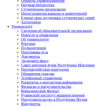
Объекты здравоохранения
Научная библиотека
Студенческие организации
Центр развития карьеры и компетенций
Единое окно поддержки студенческих семей
Антитеррор
Университет
Сведения об образовательной организации
Новости и объявления
Об университете
Ректорат
Подразделения
Программы вуза
Документы
Эндаумент-фонд
Совет ректоров вузов Республики Мордовия
Противодействие коррупции
Обращения граждан
Телефонный справочник
Реквизиты и контактная информация
Филиалы и представительства
Ковылкинский филиал
Рузаевский институт машиностроения
Представительство в Республике Индия
Факультеты