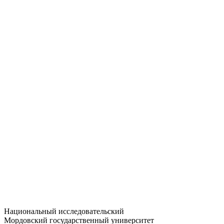
Статистика приёма
Большевистская ул., 68/1
dep-general@adm.mrsu.ru
+7 (8342) 24-37-32
Приёмная комиссия
Полежаева ул., 44
entrance-exam@adm.mrsu.ru
+7 (800) 222-13-77
© 1998–2026 МГУ им. Н.П. ОГАРЁВА
При использовании материалов сайта ссылка на источник
обязательна
Национальный исследовательский
Мордовский государственный университет