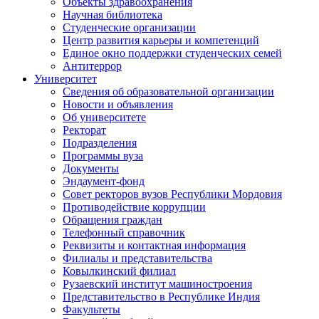
Объекты здравоохранения
Научная библиотека
Студенческие организации
Центр развития карьеры и компетенций
Единое окно поддержки студенческих семей
Антитеррор
Университет
Сведения об образовательной организации
Новости и объявления
Об университете
Ректорат
Подразделения
Программы вуза
Документы
Эндаумент-фонд
Совет ректоров вузов Республики Мордовия
Противодействие коррупции
Обращения граждан
Телефонный справочник
Реквизиты и контактная информация
Филиалы и представительства
Ковылкинский филиал
Рузаевский институт машиностроения
Представительство в Республике Индия
Факультеты