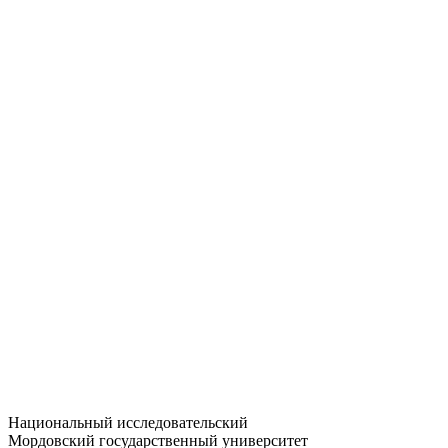
Статистика приёма
Большевистская ул., 68/1
dep-general@adm.mrsu.ru
+7 (8342) 24-37-32
Приёмная комиссия
Полежаева ул., 44
entrance-exam@adm.mrsu.ru
+7 (800) 222-13-77
© 1998–2026 МГУ им. Н.П. ОГАРЁВА
При использовании материалов сайта ссылка на источник
обязательна
Национальный исследовательский
Мордовский государственный университет