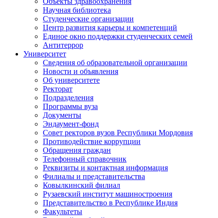
Объекты здравоохранения
Научная библиотека
Студенческие организации
Центр развития карьеры и компетенций
Единое окно поддержки студенческих семей
Антитеррор
Университет
Сведения об образовательной организации
Новости и объявления
Об университете
Ректорат
Подразделения
Программы вуза
Документы
Эндаумент-фонд
Совет ректоров вузов Республики Мордовия
Противодействие коррупции
Обращения граждан
Телефонный справочник
Реквизиты и контактная информация
Филиалы и представительства
Ковылкинский филиал
Рузаевский институт машиностроения
Представительство в Республике Индия
Факультеты