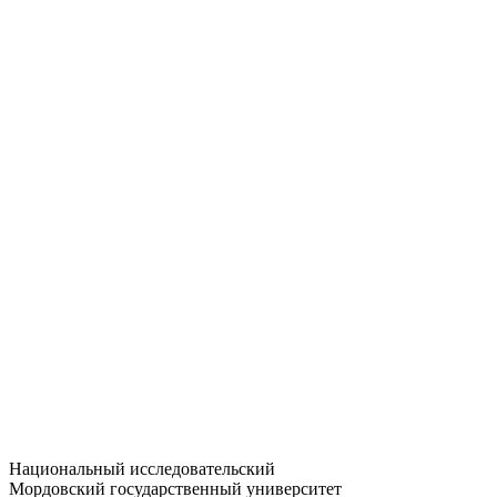
Статистика приёма
Большевистская ул., 68/1
dep-general@adm.mrsu.ru
+7 (8342) 24-37-32
Приёмная комиссия
Полежаева ул., 44
entrance-exam@adm.mrsu.ru
+7 (800) 222-13-77
© 1998–2026 МГУ им. Н.П. ОГАРЁВА
При использовании материалов сайта ссылка на источник
обязательна
Национальный исследовательский
Мордовский государственный университет