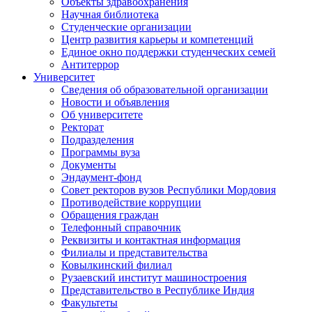
Объекты здравоохранения
Научная библиотека
Студенческие организации
Центр развития карьеры и компетенций
Единое окно поддержки студенческих семей
Антитеррор
Университет
Сведения об образовательной организации
Новости и объявления
Об университете
Ректорат
Подразделения
Программы вуза
Документы
Эндаумент-фонд
Совет ректоров вузов Республики Мордовия
Противодействие коррупции
Обращения граждан
Телефонный справочник
Реквизиты и контактная информация
Филиалы и представительства
Ковылкинский филиал
Рузаевский институт машиностроения
Представительство в Республике Индия
Факультеты