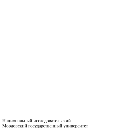
Статистика приёма
Большевистская ул., 68/1
dep-general@adm.mrsu.ru
+7 (8342) 24-37-32
Приёмная комиссия
Полежаева ул., 44
entrance-exam@adm.mrsu.ru
+7 (800) 222-13-77
© 1998–2026 МГУ им. Н.П. ОГАРЁВА
При использовании материалов сайта ссылка на источник
обязательна
Национальный исследовательский
Мордовский государственный университет