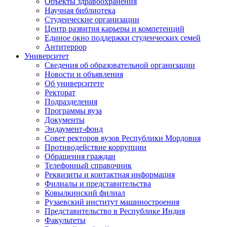
Объекты здравоохранения
Научная библиотека
Студенческие организации
Центр развития карьеры и компетенций
Единое окно поддержки студенческих семей
Антитеррор
Университет
Сведения об образовательной организации
Новости и объявления
Об университете
Ректорат
Подразделения
Программы вуза
Документы
Эндаумент-фонд
Совет ректоров вузов Республики Мордовия
Противодействие коррупции
Обращения граждан
Телефонный справочник
Реквизиты и контактная информация
Филиалы и представительства
Ковылкинский филиал
Рузаевский институт машиностроения
Представительство в Республике Индия
Факультеты