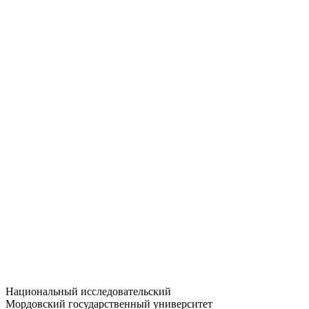
Статистика приёма
Большевистская ул., 68/1
dep-general@adm.mrsu.ru
+7 (8342) 24-37-32
Приёмная комиссия
Полежаева ул., 44
entrance-exam@adm.mrsu.ru
+7 (800) 222-13-77
© 1998–2026 МГУ им. Н.П. ОГАРЁВА
При использовании материалов сайта ссылка на источник
обязательна
Национальный исследовательский
Мордовский государственный университет