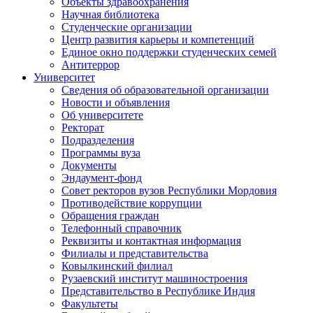
Объекты здравоохранения
Научная библиотека
Студенческие организации
Центр развития карьеры и компетенций
Единое окно поддержки студенческих семей
Антитеррор
Университет
Сведения об образовательной организации
Новости и объявления
Об университете
Ректорат
Подразделения
Программы вуза
Документы
Эндаумент-фонд
Совет ректоров вузов Республики Мордовия
Противодействие коррупции
Обращения граждан
Телефонный справочник
Реквизиты и контактная информация
Филиалы и представительства
Ковылкинский филиал
Рузаевский институт машиностроения
Представительство в Республике Индия
Факультеты