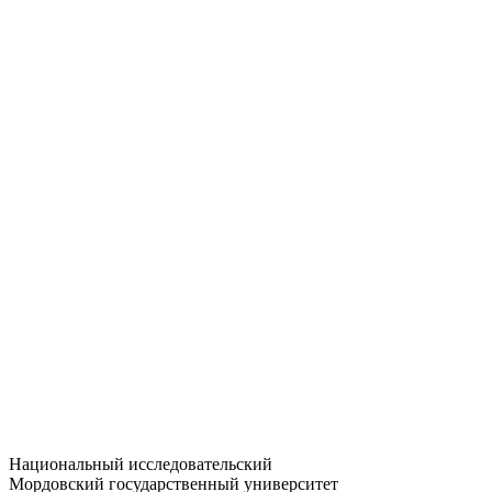
Статистика приёма
Большевистская ул., 68/1
dep-general@adm.mrsu.ru
+7 (8342) 24-37-32
Приёмная комиссия
Полежаева ул., 44
entrance-exam@adm.mrsu.ru
+7 (800) 222-13-77
© 1998–2026 МГУ им. Н.П. ОГАРЁВА
При использовании материалов сайта ссылка на источник
обязательна
Национальный исследовательский
Мордовский государственный университет