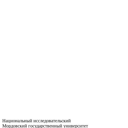
Статистика приёма
Большевистская ул., 68/1
dep-general@adm.mrsu.ru
+7 (8342) 24-37-32
Приёмная комиссия
Полежаева ул., 44
entrance-exam@adm.mrsu.ru
+7 (800) 222-13-77
© 1998–2026 МГУ им. Н.П. ОГАРЁВА
При использовании материалов сайта ссылка на источник
обязательна
Национальный исследовательский
Мордовский государственный университет