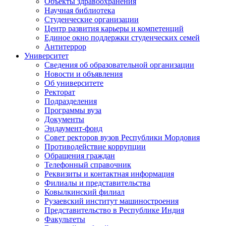
Объекты здравоохранения
Научная библиотека
Студенческие организации
Центр развития карьеры и компетенций
Единое окно поддержки студенческих семей
Антитеррор
Университет
Сведения об образовательной организации
Новости и объявления
Об университете
Ректорат
Подразделения
Программы вуза
Документы
Эндаумент-фонд
Совет ректоров вузов Республики Мордовия
Противодействие коррупции
Обращения граждан
Телефонный справочник
Реквизиты и контактная информация
Филиалы и представительства
Ковылкинский филиал
Рузаевский институт машиностроения
Представительство в Республике Индия
Факультеты