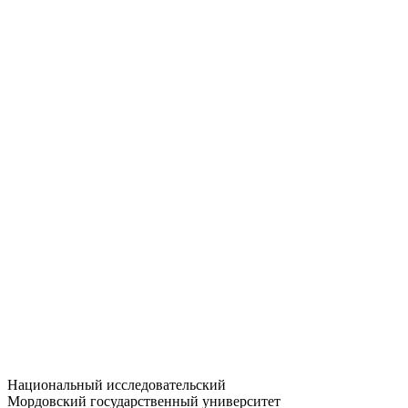
Статистика приёма
Большевистская ул., 68/1
dep-general@adm.mrsu.ru
+7 (8342) 24-37-32
Приёмная комиссия
Полежаева ул., 44
entrance-exam@adm.mrsu.ru
+7 (800) 222-13-77
© 1998–2026 МГУ им. Н.П. ОГАРЁВА
При использовании материалов сайта ссылка на источник
обязательна
Национальный исследовательский
Мордовский государственный университет