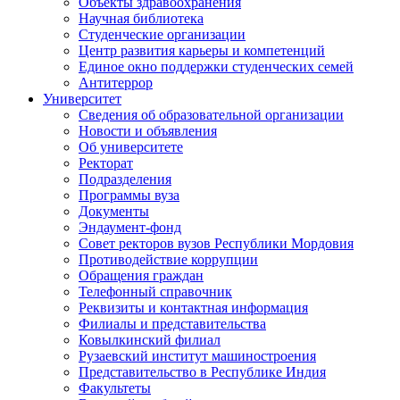
Объекты здравоохранения
Научная библиотека
Студенческие организации
Центр развития карьеры и компетенций
Единое окно поддержки студенческих семей
Антитеррор
Университет
Сведения об образовательной организации
Новости и объявления
Об университете
Ректорат
Подразделения
Программы вуза
Документы
Эндаумент-фонд
Совет ректоров вузов Республики Мордовия
Противодействие коррупции
Обращения граждан
Телефонный справочник
Реквизиты и контактная информация
Филиалы и представительства
Ковылкинский филиал
Рузаевский институт машиностроения
Представительство в Республике Индия
Факультеты