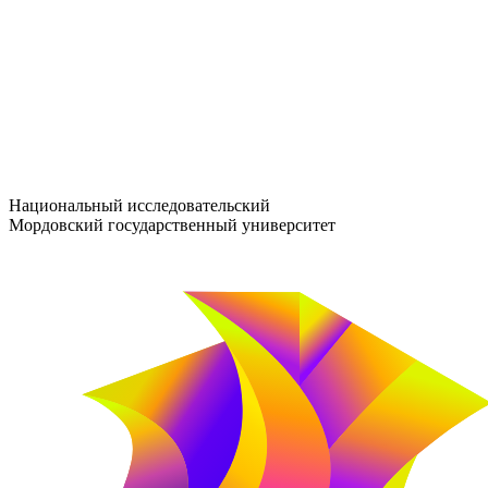
entrance-exam@adm.mrsu.ru
+7 (800) 222-13-77
© 1998–2026 МГУ им. Н.П. ОГАРЁВА
При использовании материалов сайта ссылка на источник обяз
Национальный исследовательский
Мордовский государственный университет