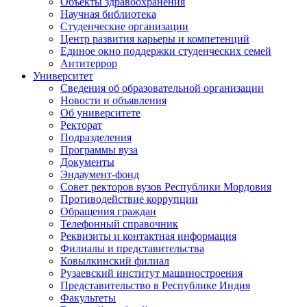
Объекты здравоохранения
Научная библиотека
Студенческие организации
Центр развития карьеры и компетенций
Единое окно поддержки студенческих семей
Антитеррор
Университет
Сведения об образовательной организации
Новости и объявления
Об университете
Ректорат
Подразделения
Программы вуза
Документы
Эндаумент-фонд
Совет ректоров вузов Республики Мордовия
Противодействие коррупции
Обращения граждан
Телефонный справочник
Реквизиты и контактная информация
Филиалы и представительства
Ковылкинский филиал
Рузаевский институт машиностроения
Представительство в Республике Индия
Факультеты