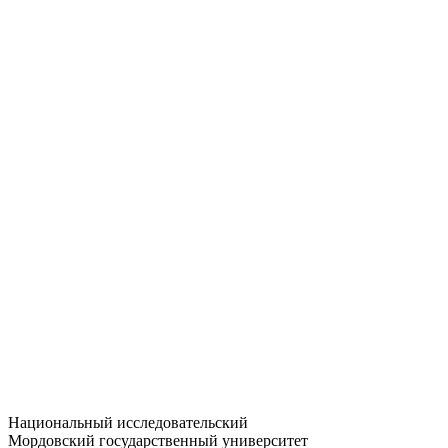
Статистика приёма
Большевистская ул., 68/1
dep-general@adm.mrsu.ru
+7 (8342) 24-37-32
Приёмная комиссия
Полежаева ул., 44
entrance-exam@adm.mrsu.ru
+7 (800) 222-13-77
© 1998–2026 МГУ им. Н.П. ОГАРЁВА
При использовании материалов сайта ссылка на источник
обязательна
Национальный исследовательский
Мордовский государственный университет