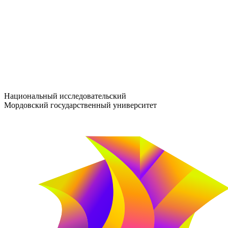
entrance-exam@adm.mrsu.ru
+7 (800) 222-13-77
© 1998–2026 МГУ им. Н.П. ОГАРЁВА
При использовании материалов сайта ссылка на источник обяз
Национальный исследовательский
Мордовский государственный университет