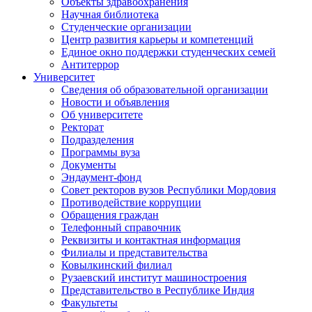
Объекты здравоохранения
Научная библиотека
Студенческие организации
Центр развития карьеры и компетенций
Единое окно поддержки студенческих семей
Антитеррор
Университет
Сведения об образовательной организации
Новости и объявления
Об университете
Ректорат
Подразделения
Программы вуза
Документы
Эндаумент-фонд
Совет ректоров вузов Республики Мордовия
Противодействие коррупции
Обращения граждан
Телефонный справочник
Реквизиты и контактная информация
Филиалы и представительства
Ковылкинский филиал
Рузаевский институт машиностроения
Представительство в Республике Индия
Факультеты