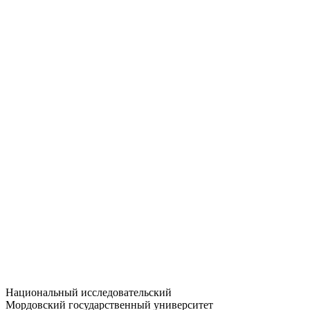
Статистика приёма
Большевистская ул., 68/1
dep-general@adm.mrsu.ru
+7 (8342) 24-37-32
Приёмная комиссия
Полежаева ул., 44
entrance-exam@adm.mrsu.ru
+7 (800) 222-13-77
© 1998–2026 МГУ им. Н.П. ОГАРЁВА
При использовании материалов сайта ссылка на источник
обязательна
Национальный исследовательский
Мордовский государственный университет