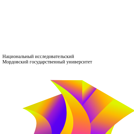
entrance-exam@adm.mrsu.ru
+7 (800) 222-13-77
© 1998–2026 МГУ им. Н.П. ОГАРЁВА
При использовании материалов сайта ссылка на источник обяз
Национальный исследовательский
Мордовский государственный университет