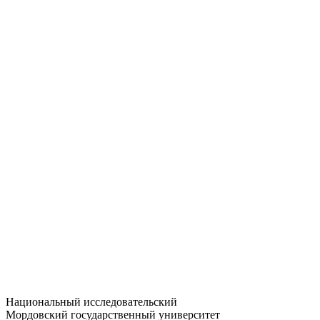
Статистика приёма
Большевистская ул., 68/1
dep-general@adm.mrsu.ru
+7 (8342) 24-37-32
Приёмная комиссия
Полежаева ул., 44
entrance-exam@adm.mrsu.ru
+7 (800) 222-13-77
© 1998–2026 МГУ им. Н.П. ОГАРЁВА
При использовании материалов сайта ссылка на источник
обязательна
Национальный исследовательский
Мордовский государственный университет