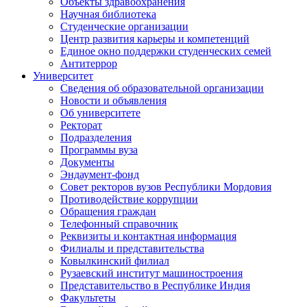
Объекты здравоохранения
Научная библиотека
Студенческие организации
Центр развития карьеры и компетенций
Единое окно поддержки студенческих семей
Антитеррор
Университет
Сведения об образовательной организации
Новости и объявления
Об университете
Ректорат
Подразделения
Программы вуза
Документы
Эндаумент-фонд
Совет ректоров вузов Республики Мордовия
Противодействие коррупции
Обращения граждан
Телефонный справочник
Реквизиты и контактная информация
Филиалы и представительства
Ковылкинский филиал
Рузаевский институт машиностроения
Представительство в Республике Индия
Факультеты