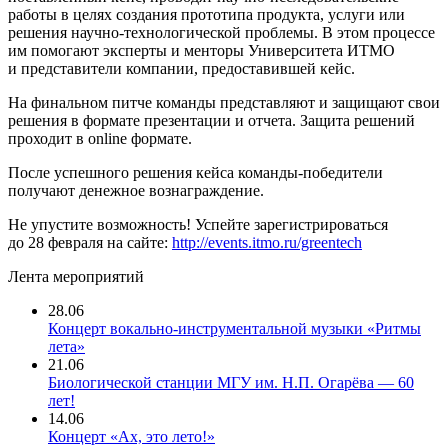
работы в целях создания прототипа продукта, услуги или
решения научно-технологической проблемы. В этом процессе
им помогают эксперты и менторы Университета ИТМО
и представители компании, предоставившей кейс.
На финальном питче команды представляют и защищают свои
решения в формате презентации и отчета. Защита решений
проходит в online формате.
После успешного решения кейса команды-победители
получают денежное вознаграждение.
Не упустите возможность! Успейте зарегистрироваться
до 28 февраля на сайте:
http://events.itmo.ru/greentech
Лента мероприятий
28.06
Концерт вокально-инструментальной музыки «Ритмы
лета»
21.06
Биологической станции МГУ им. Н.П. Огарёва — 60
лет!
14.06
Концерт «Ах, это лето!»