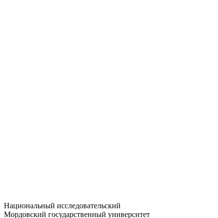
Статистика приёма
Большевистская ул., 68/1
dep-general@adm.mrsu.ru
+7 (8342) 24-37-32
Приёмная комиссия
Полежаева ул., 44
entrance-exam@adm.mrsu.ru
+7 (800) 222-13-77
© 1998–2026 МГУ им. Н.П. ОГАРЁВА
При использовании материалов сайта ссылка на источник
обязательна
Национальный исследовательский
Мордовский государственный университет