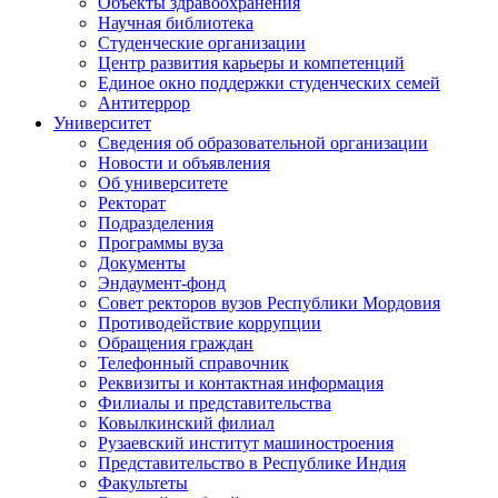
Объекты здравоохранения
Научная библиотека
Студенческие организации
Центр развития карьеры и компетенций
Единое окно поддержки студенческих семей
Антитеррор
Университет
Сведения об образовательной организации
Новости и объявления
Об университете
Ректорат
Подразделения
Программы вуза
Документы
Эндаумент-фонд
Совет ректоров вузов Республики Мордовия
Противодействие коррупции
Обращения граждан
Телефонный справочник
Реквизиты и контактная информация
Филиалы и представительства
Ковылкинский филиал
Рузаевский институт машиностроения
Представительство в Республике Индия
Факультеты