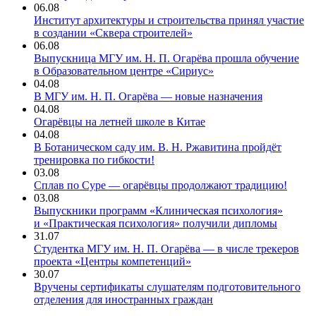
06.08
Институт архитектуры и строительства принял участие
в создании «Сквера строителей»
06.08
Выпускница МГУ им. Н. П. Огарёва прошла обучение
в Образовательном центре «Сириус»
04.08
В МГУ им. Н. П. Огарёва — новые назначения
04.08
Огарёвцы на летней школе в Китае
04.08
В Ботаническом саду им. В. Н. Ржавитина пройдёт
тренировка по гибкости!
03.08
Сплав по Суре — огарёвцы продолжают традицию!
03.08
Выпускники программ «Клиническая психология»
и «Практическая психология» получили дипломы
31.07
Студентка МГУ им. Н. П. Огарёва — в числе трекеров
проекта «Центры компетенций»
30.07
Вручены сертификаты слушателям подготовительного
отделения для иностранных граждан