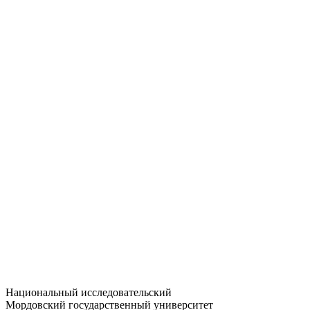
Статистика приёма
Большевистская ул., 68/1
dep-general@adm.mrsu.ru
+7 (8342) 24-37-32
Приёмная комиссия
Полежаева ул., 44
entrance-exam@adm.mrsu.ru
+7 (800) 222-13-77
© 1998–2026 МГУ им. Н.П. ОГАРЁВА
При использовании материалов сайта ссылка на источник
обязательна
Национальный исследовательский
Мордовский государственный университет