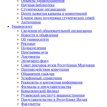
Объекты здравоохранения
Научная библиотека
Студенческие организации
Центр развития карьеры и компетенций
Единое окно поддержки студенческих семей
Антитеррор
Университет
Сведения об образовательной организации
Новости и объявления
Об университете
Ректорат
Подразделения
Программы вуза
Документы
Эндаумент-фонд
Совет ректоров вузов Республики Мордовия
Противодействие коррупции
Обращения граждан
Телефонный справочник
Реквизиты и контактная информация
Филиалы и представительства
Ковылкинский филиал
Рузаевский институт машиностроения
Представительство в Республике Индия
Факультеты