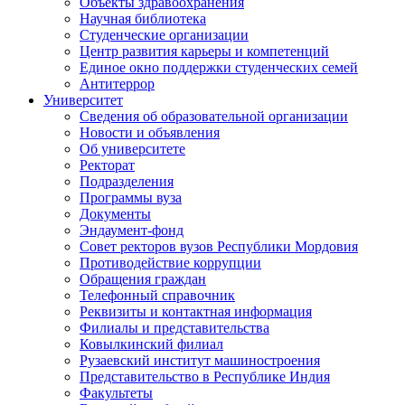
Объекты здравоохранения
Научная библиотека
Студенческие организации
Центр развития карьеры и компетенций
Единое окно поддержки студенческих семей
Антитеррор
Университет
Сведения об образовательной организации
Новости и объявления
Об университете
Ректорат
Подразделения
Программы вуза
Документы
Эндаумент-фонд
Совет ректоров вузов Республики Мордовия
Противодействие коррупции
Обращения граждан
Телефонный справочник
Реквизиты и контактная информация
Филиалы и представительства
Ковылкинский филиал
Рузаевский институт машиностроения
Представительство в Республике Индия
Факультеты