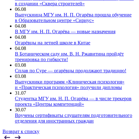
в создании «Сквера строителей»
06.08
Выпускница МГУ им. Н. П. Огарёва прошла обучение
в Образовательном центре «Сириус»
04.08
В МГУ им. Н. П. Огарёва — новые назначения
04.08
Огарёвцы на летней школе в Китае
04.08
В Ботаническом саду им. В. Н. Ржавитина пройдёт
тренировка по гибкости!
03.08
Сплав по Суре — огарёвцы продолжают традицию!
03.08
Выпускники программ «Клиническая психология»
и «Практическая психология» получили дипломы
31.07
Студентка МГУ им. Н. П. Огарёва — в числе трекеров
проекта «Центры компетенций»
30.07
Вручены сертификаты слушателям подготовительного
отделения для иностранных граждан
Возврат к списку