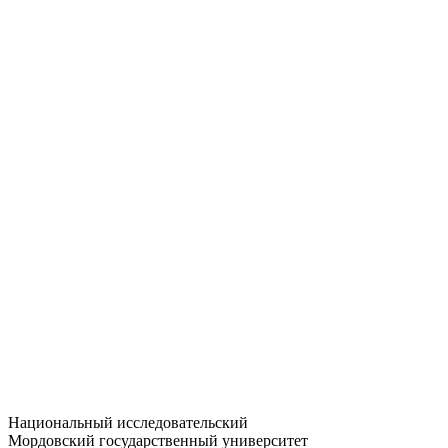
Статистика приёма
Большевистская ул., 68/1
dep-general@adm.mrsu.ru
+7 (8342) 24-37-32
Приёмная комиссия
Полежаева ул., 44
entrance-exam@adm.mrsu.ru
+7 (800) 222-13-77
© 1998–2026 МГУ им. Н.П. ОГАРЁВА
При использовании материалов сайта ссылка на источник
обязательна
Национальный исследовательский
Мордовский государственный университет