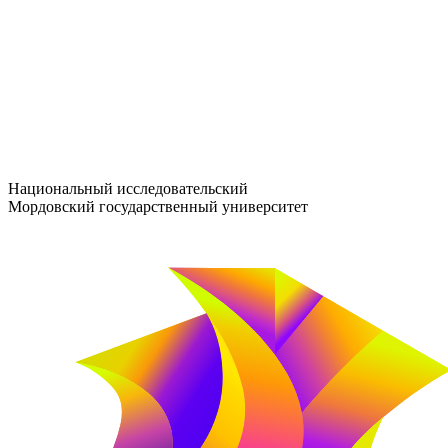
entrance-exam@adm.mrsu.ru
+7 (800) 222-13-77
© 1998–2026 МГУ им. Н.П. ОГАРЁВА
При использовании материалов сайта ссылка на источник обяз
Национальный исследовательский
Мордовский государственный университет