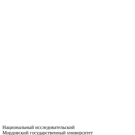
Статистика приёма
Большевистская ул., 68/1
dep-general@adm.mrsu.ru
+7 (8342) 24-37-32
Приёмная комиссия
Полежаева ул., 44
entrance-exam@adm.mrsu.ru
+7 (800) 222-13-77
© 1998–2026 МГУ им. Н.П. ОГАРЁВА
При использовании материалов сайта ссылка на источник
обязательна
Национальный исследовательский
Мордовский государственный университет