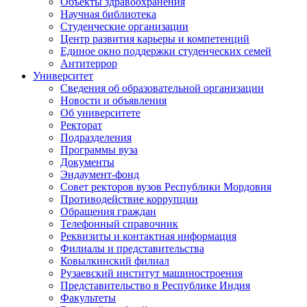
Объекты здравоохранения
Научная библиотека
Студенческие организации
Центр развития карьеры и компетенций
Единое окно поддержки студенческих семей
Антитеррор
Университет
Сведения об образовательной организации
Новости и объявления
Об университете
Ректорат
Подразделения
Программы вуза
Документы
Эндаумент-фонд
Совет ректоров вузов Республики Мордовия
Противодействие коррупции
Обращения граждан
Телефонный справочник
Реквизиты и контактная информация
Филиалы и представительства
Ковылкинский филиал
Рузаевский институт машиностроения
Представительство в Республике Индия
Факультеты