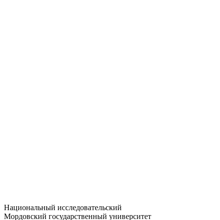
Статистика приёма
Большевистская ул., 68/1
dep-general@adm.mrsu.ru
+7 (8342) 24-37-32
Приёмная комиссия
Полежаева ул., 44
entrance-exam@adm.mrsu.ru
+7 (800) 222-13-77
© 1998–2026 МГУ им. Н.П. ОГАРЁВА
При использовании материалов сайта ссылка на источник
обязательна
Национальный исследовательский
Мордовский государственный университет