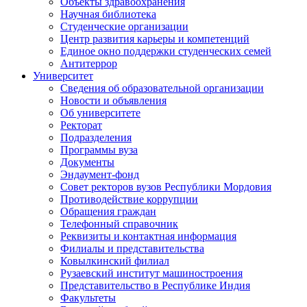
Объекты здравоохранения
Научная библиотека
Студенческие организации
Центр развития карьеры и компетенций
Единое окно поддержки студенческих семей
Антитеррор
Университет
Сведения об образовательной организации
Новости и объявления
Об университете
Ректорат
Подразделения
Программы вуза
Документы
Эндаумент-фонд
Совет ректоров вузов Республики Мордовия
Противодействие коррупции
Обращения граждан
Телефонный справочник
Реквизиты и контактная информация
Филиалы и представительства
Ковылкинский филиал
Рузаевский институт машиностроения
Представительство в Республике Индия
Факультеты