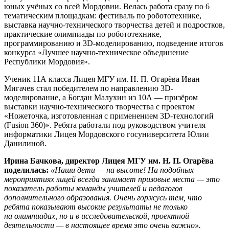
юных учёных со всей Мордовии. Велась работа сразу по 6
тематическим площадкам: фестиваль по робототехнике,
выставка научно-технического творчества детей и подростков,
практические олимпиады по робототехнике,
программированию и 3D-моделированию, подведение итогов
конкурса «Лучшее научно-техническое объединение
Республики Мордовия».
Ученик 11А класса Лицея МГУ им. Н. П. Огарёва Иван
Мигачев стал победителем по направлению 3D-
моделирование, а Богдан Малухин из 10А — призёром
выставки научно-технического творчества с проектом
«Ножеточка, изготовленная с применением 3D-технологий
(Fusion 360)». Ребята работали под руководством учителя
информатики Лицея Мордовского госуниверситета Юлии
Данилиной.
Ирина Бачкова, директор Лицея МГУ им. Н. П. Огарёва
поделилась:
«
Наши дети — на высоте!
На подобных
мероприятиях лицей всегда занимает призовые места — это
показатель работы команды учителей и педагогов
дополнительного образования.
Очень горжусь тем, что
ребята показывают высокие результаты не только
на олимпиадах, но и в исследовательской, проектной
деятельности
— в настоящее время это очень важно».