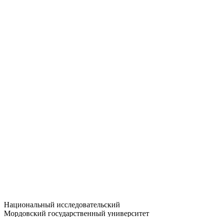
Статистика приёма
Большевистская ул., 68/1
dep-general@adm.mrsu.ru
+7 (8342) 24-37-32
Приёмная комиссия
Полежаева ул., 44
entrance-exam@adm.mrsu.ru
+7 (800) 222-13-77
© 1998–2026 МГУ им. Н.П. ОГАРЁВА
При использовании материалов сайта ссылка на источник
обязательна
Национальный исследовательский
Мордовский государственный университет