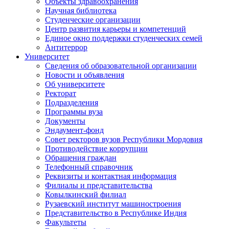
Объекты здравоохранения
Научная библиотека
Студенческие организации
Центр развития карьеры и компетенций
Единое окно поддержки студенческих семей
Антитеррор
Университет
Сведения об образовательной организации
Новости и объявления
Об университете
Ректорат
Подразделения
Программы вуза
Документы
Эндаумент-фонд
Совет ректоров вузов Республики Мордовия
Противодействие коррупции
Обращения граждан
Телефонный справочник
Реквизиты и контактная информация
Филиалы и представительства
Ковылкинский филиал
Рузаевский институт машиностроения
Представительство в Республике Индия
Факультеты