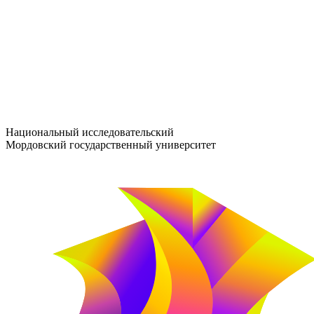
entrance-exam@adm.mrsu.ru
+7 (800) 222-13-77
© 1998–2026 МГУ им. Н.П. ОГАРЁВА
При использовании материалов сайта ссылка на источник обяз
Национальный исследовательский
Мордовский государственный университет