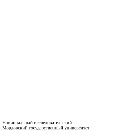
Статистика приёма
Большевистская ул., 68/1
dep-general@adm.mrsu.ru
+7 (8342) 24-37-32
Приёмная комиссия
Полежаева ул., 44
entrance-exam@adm.mrsu.ru
+7 (800) 222-13-77
© 1998–2026 МГУ им. Н.П. ОГАРЁВА
При использовании материалов сайта ссылка на источник
обязательна
Национальный исследовательский
Мордовский государственный университет