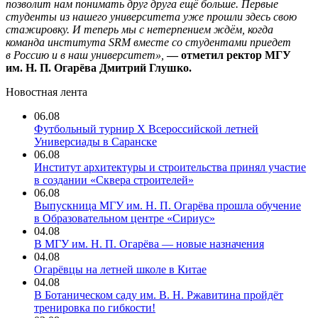
позволит нам понимать друг друга ещё боль
ше. Первые
студенты из нашего университета уже прошли здесь свою
стажировку. И теперь мы с нетерпением ждём, когда
команда института SRM вместе со студентами приедет
в Россию и в наш университет»,
— отметил ректор МГУ
им. Н. П. Огарёва Дмитрий Глушко.
Новостная лента
06.08
Футбольный турнир X Всероссийской летней
Универсиады в Саранске
06.08
Институт архитектуры и строительства принял участие
в создании «Сквера строителей»
06.08
Выпускница МГУ им. Н. П. Огарёва прошла обучение
в Образовательном центре «Сириус»
04.08
В МГУ им. Н. П. Огарёва — новые назначения
04.08
Огарёвцы на летней школе в Китае
04.08
В Ботаническом саду им. В. Н. Ржавитина пройдёт
тренировка по гибкости!