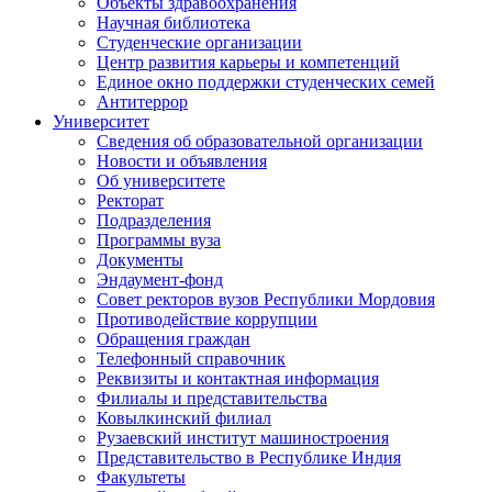
Объекты здравоохранения
Научная библиотека
Студенческие организации
Центр развития карьеры и компетенций
Единое окно поддержки студенческих семей
Антитеррор
Университет
Сведения об образовательной организации
Новости и объявления
Об университете
Ректорат
Подразделения
Программы вуза
Документы
Эндаумент-фонд
Совет ректоров вузов Республики Мордовия
Противодействие коррупции
Обращения граждан
Телефонный справочник
Реквизиты и контактная информация
Филиалы и представительства
Ковылкинский филиал
Рузаевский институт машиностроения
Представительство в Республике Индия
Факультеты