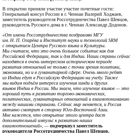
В открытии приняли участие участие почетные гости:
Генеральный консул России в г. Ченнаи Валерий Ходжаев,
заместитель руководителя Россотрудничества Павел Шевцов,
руководитель Русского дома в г. Ченнаи Александр Додонов.
«От имени Россотрудничества поздравляю МГУ
им. Н. П. Огарёва и Институт науки и технологий SRM
c открытием Центра Русского языка и Культуры.
Мы считаем, что это очень большое событие как для
Российской Федерации, так и для Индии. Наши страны сейчас
находятся
в очень интересном историческом периоде
развития отношений не только с точки зрения политики,
экономики, но и в гуманитарной сфере. Очень много ребят
из Индии едут в Российскую Федерацию на учебу. Также
мы видим подъём интереса изучения хинди и других
язык
ов Индии в России. Мы знаем, что изучение языков — это
хороший путь к развитию торгово-экономических,
политических, гуманитарных отношений и взаимопониманию
между нашими странами. Сейчас мир меняется, и Россия
активно смотрит в сторону Юго-Восточной Азии.
М
не кажется, что открытие этого центра даст
дополнительный импульс к развитию наших
взаимоотношений», —
подчеркнул заместитель
руководителя Россотрудничества Павел Шевцов.