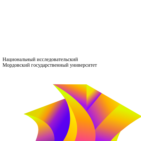
entrance-exam@adm.mrsu.ru
+7 (800) 222-13-77
© 1998–2026 МГУ им. Н.П. ОГАРЁВА
При использовании материалов сайта ссылка на источник обяз
Национальный исследовательский
Мордовский государственный университет