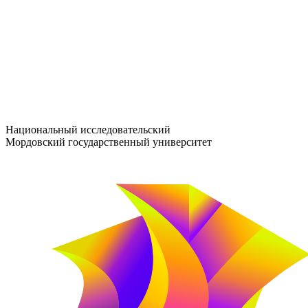
entrance-exam@adm.mrsu.ru
+7 (800) 222-13-77
© 1998–2026 МГУ им. Н.П. ОГАРЁВА
При использовании материалов сайта ссылка на источник обяз
Национальный исследовательский
Мордовский государственный университет