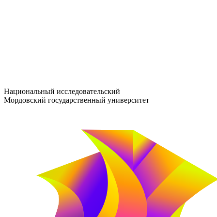
entrance-exam@adm.mrsu.ru
+7 (800) 222-13-77
© 1998–2026 МГУ им. Н.П. ОГАРЁВА
При использовании материалов сайта ссылка на источник обяз
Национальный исследовательский
Мордовский государственный университет