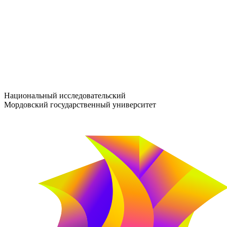
entrance-exam@adm.mrsu.ru
+7 (800) 222-13-77
© 1998–2026 МГУ им. Н.П. ОГАРЁВА
При использовании материалов сайта ссылка на источник обяз
Национальный исследовательский
Мордовский государственный университет