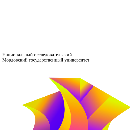
entrance-exam@adm.mrsu.ru
+7 (800) 222-13-77
© 1998–2026 МГУ им. Н.П. ОГАРЁВА
При использовании материалов сайта ссылка на источник обяз
Национальный исследовательский
Мордовский государственный университет