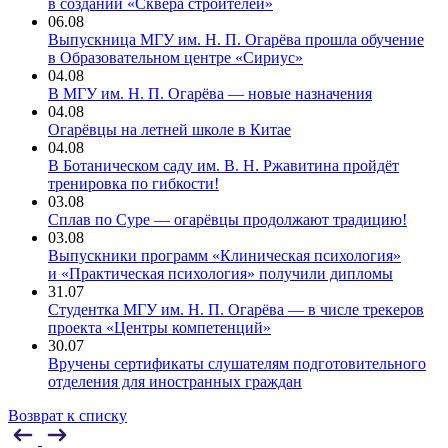
в создании «Сквера строителей»
06.08
Выпускница МГУ им. Н. П. Огарёва прошла обучение
в Образовательном центре «Сириус»
04.08
В МГУ им. Н. П. Огарёва — новые назначения
04.08
Огарёвцы на летней школе в Китае
04.08
В Ботаническом саду им. В. Н. Ржавитина пройдёт
тренировка по гибкости!
03.08
Сплав по Суре — огарёвцы продолжают традицию!
03.08
Выпускники программ «Клиническая психология»
и «Практическая психология» получили дипломы
31.07
Студентка МГУ им. Н. П. Огарёва — в числе трекеров
проекта «Центры компетенций»
30.07
Вручены сертификаты слушателям подготовительного
отделения для иностранных граждан
Возврат к списку