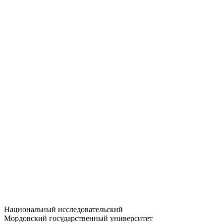
Статистика приёма
Большевистская ул., 68/1
dep-general@adm.mrsu.ru
+7 (8342) 24-37-32
Приёмная комиссия
Полежаева ул., 44
entrance-exam@adm.mrsu.ru
+7 (800) 222-13-77
© 1998–2026 МГУ им. Н.П. ОГАРЁВА
При использовании материалов сайта ссылка на источник
обязательна
Национальный исследовательский
Мордовский государственный университет