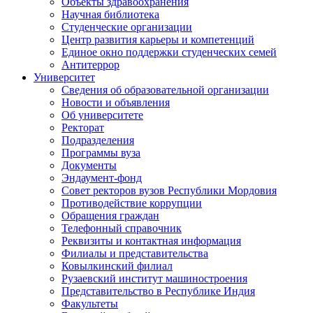
Объекты здравоохранения
Научная библиотека
Студенческие организации
Центр развития карьеры и компетенций
Единое окно поддержки студенческих семей
Антитеррор
Университет
Сведения об образовательной организации
Новости и объявления
Об университете
Ректорат
Подразделения
Программы вуза
Документы
Эндаумент-фонд
Совет ректоров вузов Республики Мордовия
Противодействие коррупции
Обращения граждан
Телефонный справочник
Реквизиты и контактная информация
Филиалы и представительства
Ковылкинский филиал
Рузаевский институт машиностроения
Представительство в Республике Индия
Факультеты