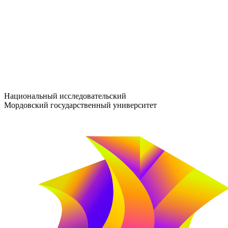
entrance-exam@adm.mrsu.ru
+7 (800) 222-13-77
© 1998–2026 МГУ им. Н.П. ОГАРЁВА
При использовании материалов сайта ссылка на источник обяз
Национальный исследовательский
Мордовский государственный университет