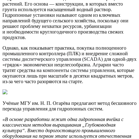
растений. Его основа — конструкции, в которых вместо
грунта используется насыщенный водный раствор.
Гидропонные установки называют одним из ключевых
направлений будущего сельского хозяйства, поскольку они
решают проблему нехватки ресурсов, урбанизации
и необходимости круглогодичного производства свежих
продуктов
.
Однако, как показывает практика, покупка полноценного
промышленного контроллера (ПЛК) и внедрение сложной
системы диспетчерского управления (SCADA)
для одной-двух
«грядок» экономически нецелесообразна. Аграрии часто
тратят средства на
компоненты системы управления
, которые
окупаются лишь при масштабе в десятки квадратных метров,
из-за чего часто разоряются на старте.
Учёные МГУ им. Н. П. Огарёва предлагают метод бесшовного
перехода управления для гидропонных систем.
«В
основе
разработки
лежит
одна
гидропонная
ячейка
с
классическим
методом выращивания „Глубоководная
культура“
.
Вместо дорогостоящего промышленного
оборудования на первом этапе используется отечественная