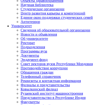
Объекты здравоохранения
Научная библиотека
Студенческие организации
Центр развития карьеры и компетенций
Единое окно поддержки студенческих семей
Антитеррор
Университет
Сведения об образовательной организации
Новости и объявления
Об университете
Ректорат
Подразделения
Программы вуза
Документы
Эндаумент-фонд
Совет ректоров вузов Республики Мордовия
Противодействие коррупции
Обращения граждан
Телефонный справочник
Реквизиты и контактная информация
Филиалы и представительства
Ковылкинский филиал
Рузаевский институт машиностроения
Представительство в Республике Индия
Факультеты