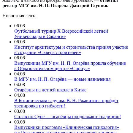
комплекс и выхода на федеральный уровень
»
, —
отметил
ректор
МГУ им. Н. П. Огарёва Дмитрий Глушко.
Новостная лента
06.08
Футбольный турнир X Всероссийской летней
Универсиады в Саранске
06.08
Институт архитектуры и строительства принял участие
в создании «Сквера строителей»
06.08
Выпускница МГУ им. Н. П. Огарёва прошла обучение
в Образовательном центре «Сириус»
04.08
В МГУ им. Н. П. Огарёва — новые назначения
04.08
Огарёвцы на летней школе в Китае
04.08
В Ботаническом саду им. В. Н. Ржавитина пройдёт
тренировка по гибкости!
03.08
Сплав по Суре — огарёвцы продолжают традицию!
03.08
Выпускники программ «Клиническая психология»
и «Практическая психология» получили дипломы