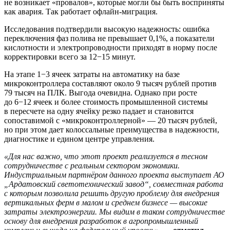
не возникает «провалов», которые могли бы быть восприняты
как авария. Так работает офлайн-миграция.
Исследования подтвердили высокую надежность: ошибка
переключения фаз полива не превышает 0,1%, а показатели
кислотности и электропроводности приходят в норму после
корректировки всего за 12−15 минут.
На этапе 1−3 ячеек затраты на автоматику на базе
микроконтроллера составляют около 9 тысяч рублей против
79 тысяч на ПЛК. Выгода очевидна. Однако при росте
до 6−12 ячеек и более стоимость промышленной системы
в пересчете на одну ячейку резко падает и становится
сопоставимой с «микроконтроллерной» — 20 тысяч рублей,
но при этом дает колоссальные преимущества в надежности,
диагностике и едином центре управления.
«Для нас важно, что этот проект реализуется в тесном
сотрудничестве с реальным сектором экономики.
Индустриальным партнёром данного проекта выступает
АО
„Ардатовский светотехнический завод“, совместная работа
с которым
позволила решить другую проблему
для внедрения
вертикальных ферм в малом и среднем бизнесе — высокие
затраты электроэнергии.
Мы видим в таком сотрудничестве
основу для внедрения разработок в агропромышленный