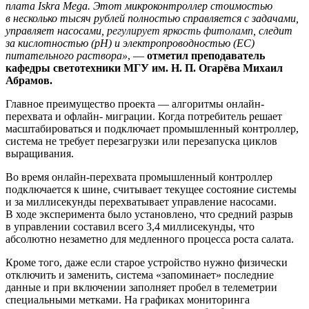
плата
Iskra
Mega
. Этот микроконтроллер стоимостью
в несколько тысяч рублей полностью
справляется с задачами,
управляет насосами,
регулирует яркость
фитоламп
, следит
за кислотностью (
pH
) и электропроводностью (EC)
питательного раствора»
, —
отметил преподаватель
кафедры светотехники МГУ им. Н. П. Огарёва Михаил
Абрамов.
Главное преимущество проекта — алгоритмы онлайн-
перехвата и офлайн- миграции. Когда потребитель решает
масштабироваться и подключает промышленный контроллер,
система не требует перезагрузки или перезапуска циклов
выращивания.
Во время онлайн-перехвата промышленный контроллер
подключается к шине, считывает текущее состояние системы
и за миллисекунды перехватывает управление насосами.
В ходе эксперимента было установлено, что средний разрыв
в управлении составил всего 3,4 миллисекунды, что
абсолютно незаметно для медленного процесса роста салата.
Кроме того, даже если старое устройство нужно физически
отключить и заменить, система «запоминает» последние
данные и при включении заполняет пробел в телеметрии
специальными метками. На графиках мониторинга