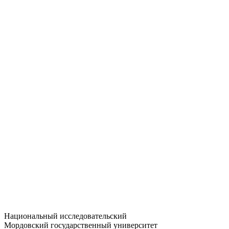
Статистика приёма
Большевистская ул., 68/1
dep-general@adm.mrsu.ru
+7 (8342) 24-37-32
Приёмная комиссия
Полежаева ул., 44
entrance-exam@adm.mrsu.ru
+7 (800) 222-13-77
© 1998–2026 МГУ им. Н.П. ОГАРЁВА
При использовании материалов сайта ссылка на источник
обязательна
Национальный исследовательский
Мордовский государственный университет