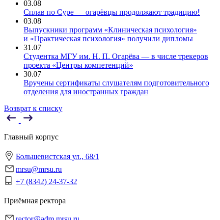
03.08
Сплав по Суре — огарёвцы продолжают традицию!
03.08
Выпускники программ «Клиническая психология»
и «Практическая психология» получили дипломы
31.07
Студентка МГУ им. Н. П. Огарёва — в числе трекеров
проекта «Центры компетенций»
30.07
Вручены сертификаты слушателям подготовительного
отделения для иностранных граждан
Возврат к списку
Главный корпус
Большевистская ул., 68/1
mrsu@mrsu.ru
+7 (8342) 24-37-32
Приёмная ректора
rector@adm.mrsu.ru