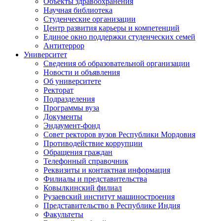
Объекты здравоохранения
Научная библиотека
Студенческие организации
Центр развития карьеры и компетенций
Единое окно поддержки студенческих семей
Антитеррор
Университет
Сведения об образовательной организации
Новости и объявления
Об университете
Ректорат
Подразделения
Программы вуза
Документы
Эндаумент-фонд
Совет ректоров вузов Республики Мордовия
Противодействие коррупции
Обращения граждан
Телефонный справочник
Реквизиты и контактная информация
Филиалы и представительства
Ковылкинский филиал
Рузаевский институт машиностроения
Представительство в Республике Индия
Факультеты