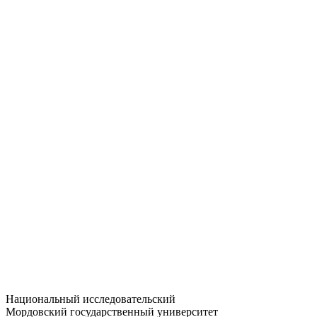
Статистика приёма
Большевистская ул., 68/1
dep-general@adm.mrsu.ru
+7 (8342) 24-37-32
Приёмная комиссия
Полежаева ул., 44
entrance-exam@adm.mrsu.ru
+7 (800) 222-13-77
© 1998–2026 МГУ им. Н.П. ОГАРЁВА
При использовании материалов сайта ссылка на источник
обязательна
Национальный исследовательский
Мордовский государственный университет