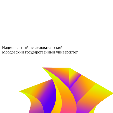
entrance-exam@adm.mrsu.ru
+7 (800) 222-13-77
© 1998–2026 МГУ им. Н.П. ОГАРЁВА
При использовании материалов сайта ссылка на источник обяз
Национальный исследовательский
Мордовский государственный университет