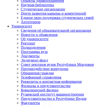
Объекты здравоохранения
Научная библиотека
Студенческие организации
Центр развития карьеры и компетенций
Единое окно поддержки студенческих семей
Антитеррор
Университет
Сведения об образовательной организации
Новости и объявления
Об университете
Ректорат
Подразделения
Программы вуза
Документы
Эндаумент-фонд
Совет ректоров вузов Республики Мордовия
Противодействие коррупции
Обращения граждан
Телефонный справочник
Реквизиты и контактная информация
Филиалы и представительства
Ковылкинский филиал
Рузаевский институт машиностроения
Представительство в Республике Индия
Факультеты