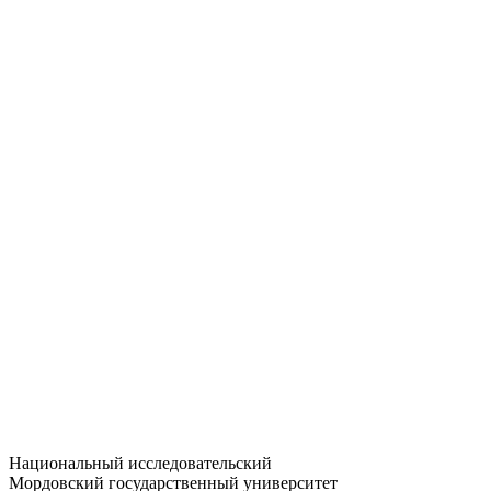
Статистика приёма
Большевистская ул., 68/1
dep-general@adm.mrsu.ru
+7 (8342) 24-37-32
Приёмная комиссия
Полежаева ул., 44
entrance-exam@adm.mrsu.ru
+7 (800) 222-13-77
© 1998–2026 МГУ им. Н.П. ОГАРЁВА
При использовании материалов сайта ссылка на источник
обязательна
Национальный исследовательский
Мордовский государственный университет