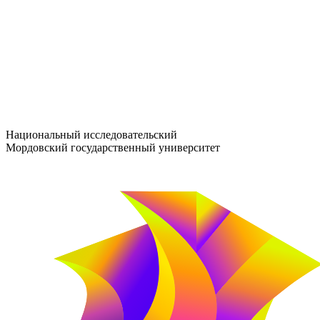
entrance-exam@adm.mrsu.ru
+7 (800) 222-13-77
© 1998–2026 МГУ им. Н.П. ОГАРЁВА
При использовании материалов сайта ссылка на источник обяз
Национальный исследовательский
Мордовский государственный университет