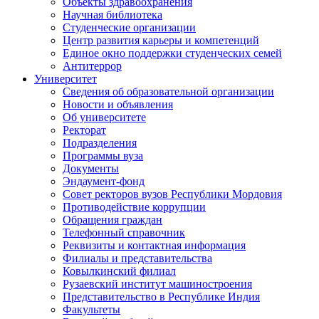
Объекты здравоохранения
Научная библиотека
Студенческие организации
Центр развития карьеры и компетенций
Единое окно поддержки студенческих семей
Антитеррор
Университет
Сведения об образовательной организации
Новости и объявления
Об университете
Ректорат
Подразделения
Программы вуза
Документы
Эндаумент-фонд
Совет ректоров вузов Республики Мордовия
Противодействие коррупции
Обращения граждан
Телефонный справочник
Реквизиты и контактная информация
Филиалы и представительства
Ковылкинский филиал
Рузаевский институт машиностроения
Представительство в Республике Индия
Факультеты