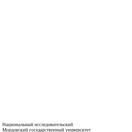
Статистика приёма
Большевистская ул., 68/1
dep-general@adm.mrsu.ru
+7 (8342) 24-37-32
Приёмная комиссия
Полежаева ул., 44
entrance-exam@adm.mrsu.ru
+7 (800) 222-13-77
© 1998–2026 МГУ им. Н.П. ОГАРЁВА
При использовании материалов сайта ссылка на источник
обязательна
Национальный исследовательский
Мордовский государственный университет