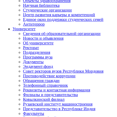
Объекты здравоохранения
Научная библиотека
Студенческие организации
Центр развития карьеры и компетенций
Единое окно поддержки студенческих семей
Антитеррор
Университет
Сведения об образовательной организации
Новости и объявления
Об университете
Ректорат
Подразделения
Программы вуза
Документы
Эндаумент-фонд
Совет ректоров вузов Республики Мордовия
Противодействие коррупции
Обращения граждан
Телефонный справочник
Реквизиты и контактная информация
Филиалы и представительства
Ковылкинский филиал
Рузаевский институт машиностроения
Представительство в Республике Индия
Факультеты