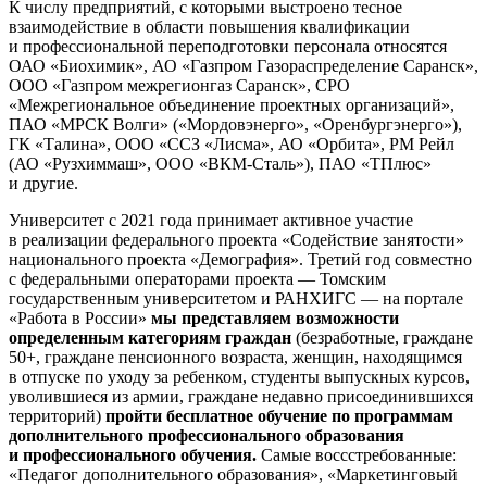
К числу предприятий, с которыми выстроено тесное
взаимодействие в области повышения квалификации
и профессиональной переподготовки персонала относятся
ОАО «Биохимик», АО «Газпром Газораспределение Саранск»,
ООО «Газпром межрегионгаз Саранск», СРО
«Межрегиональное объединение проектных организаций»,
ПАО «МРСК Волги» («Мордовэнерго», «Оренбургэнерго»),
ГК «Талина», ООО «ССЗ «Лисма», АО «Орбита», РМ Рейл
(АО «Рузхиммаш», ООО «ВКМ-Сталь»), ПАО «ТПлюс»
и другие.
Университет с 2021 года принимает активное участие
в реализации федерального проекта «Содействие занятости»
национального проекта «Демография». Третий год совместно
с федеральными операторами проекта — Томским
государственным университетом и РАНХИГС — на портале
«Работа в России»
мы представляем возможности
определенным категориям граждан
(безработные, граждане
50+, граждане пенсионного возраста, женщин, находящимся
в отпуске по уходу за ребенком, студенты выпускных курсов,
уволившиеся из армии, граждане недавно присоединившихся
территорий)
пройти бесплатное обучение по программам
дополнительного профессионального образования
и профессионального обучения.
Самые воссстребованные:
«Педагог дополнительного образования», «Маркетинговый