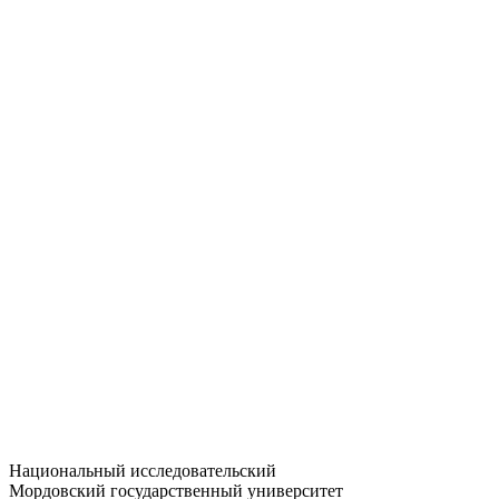
Статистика приёма
Большевистская ул., 68/1
dep-general@adm.mrsu.ru
+7 (8342) 24-37-32
Приёмная комиссия
Полежаева ул., 44
entrance-exam@adm.mrsu.ru
+7 (800) 222-13-77
© 1998–2026 МГУ им. Н.П. ОГАРЁВА
При использовании материалов сайта ссылка на источник
обязательна
Национальный исследовательский
Мордовский государственный университет