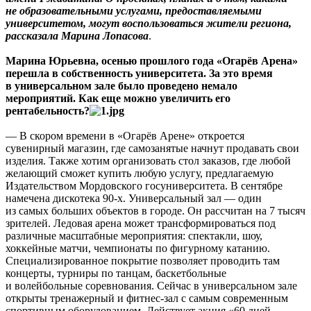
не образовательными услугами, предоставляемыми
университетом, могут воспользоваться жители региона,
рассказала Марина Лопасова
.
Марина Юрьевна, осенью прошлого года «Огарёв Арена»
перешла в собственность университета. За это время
в универсальном зале было проведено немало
мероприятий. Как еще можно увеличить его
рентабельность?
— В скором времени в «Огарёв Арене» откроется
сувенирный магазин, где самозанятые начнут продавать свои
изделия. Также хотим организовать стол заказов, где любой
желающий сможет купить любую услугу, предлагаемую
Издательством Мордовского госуниверситета. В сентябре
намечена дискотека 90‑х. Универсальный зал — один
из самых больших объектов в городе. Он рассчитан на 7 тысяч
зрителей. Ледовая арена может трансформироваться под
различные масштабные мероприятия: спектакли, шоу,
хоккейные матчи, чемпионаты по фигурному катанию.
Специализированное покрытие позволяет проводить там
концерты, турниры по танцам, баскетбольные
и волейбольные соревнования. Сейчас в универсальном зале
открыты тренажерный и фитнес-зал с самым современным
спортивным оборудованием. Действует акция «60 дней