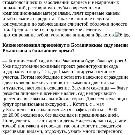
стоматологических заболеваний кариеса и некариозных
поражений, реставрируют зубы современными
композиционными материалами, лечат корневые каналы
и заболевания пародонта. Также в клинике ведутся
консультации по заболеваниям слизистой оболочки полости
рта. Предполагается и ортопедическое лечение:
протезирование зубов, установка виниров и брекетов.
Какие изменения произойдут в Ботаническом саду имени
Ржавитина в ближайшее время?
— Ботанический сад имени Ржавитина будет благоустроен!
Уже подготовили эскизный проект реконструкции сада
и дорожную карту. Так, до 1 мая планируем расчистку
участка. Потом необходимо поставить надежное ограждение,
сделать экодорожки, установить скамейки для отдыха
и туалеты, настроить освещение. Закупим саженцы — будут
разбиты липовые и ясеневые аллеи, сад непрерывного
цветения, высажены альпийские горки. Для всех желающих
будут организованы экскурсии… Кстати, с 1 мая
у Ботанического сада поменяется график работы: с 8.00
до 20.00 ежедневно, без выходных и праздничных дней.
Понедельник — санитарный день. Надеемся, наш сад станет
точкой притяжения горожан, где они смогут насладиться
красивыми видами, отдохнуть, узнать много интересного.