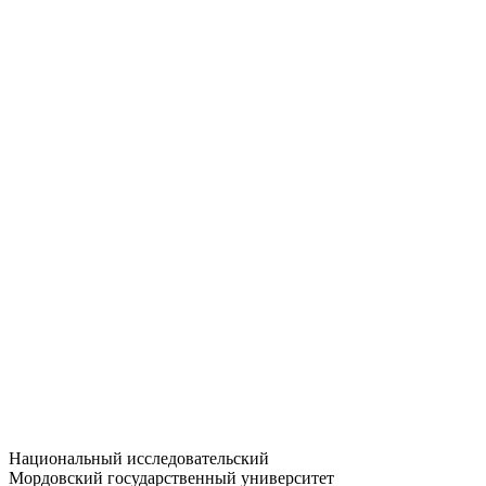
Статистика приёма
Большевистская ул., 68/1
dep-general@adm.mrsu.ru
+7 (8342) 24-37-32
Приёмная комиссия
Полежаева ул., 44
entrance-exam@adm.mrsu.ru
+7 (800) 222-13-77
© 1998–2026 МГУ им. Н.П. ОГАРЁВА
При использовании материалов сайта ссылка на источник
обязательна
Национальный исследовательский
Мордовский государственный университет