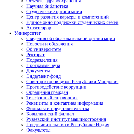
Объекты здравоохранения
Научная библиотека
Студенческие организации
Центр развития карьеры и компетенций
Единое окно поддержки студенческих семей
Антитеррор
Университет
Сведения об образовательной организации
Новости и объявления
Об университете
Ректорат
Подразделения
Программы вуза
Документы
Эндаумент-фонд
Совет ректоров вузов Республики Мордовия
Противодействие коррупции
Обращения граждан
Телефонный справочник
Реквизиты и контактная информация
Филиалы и представительства
Ковылкинский филиал
Рузаевский институт машиностроения
Представительство в Республике Индия
Факультеты