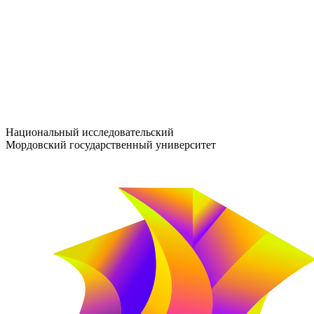
entrance-exam@adm.mrsu.ru
+7 (800) 222-13-77
© 1998–2026 МГУ им. Н.П. ОГАРЁВА
При использовании материалов сайта ссылка на источник обяз
Национальный исследовательский
Мордовский государственный университет