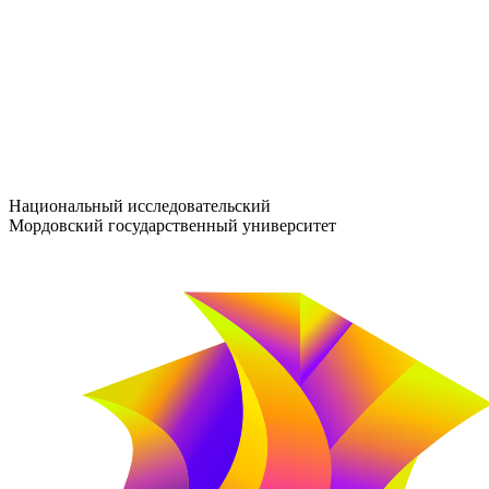
entrance-exam@adm.mrsu.ru
+7 (800) 222-13-77
© 1998–2026 МГУ им. Н.П. ОГАРЁВА
При использовании материалов сайта ссылка на источник обяз
Национальный исследовательский
Мордовский государственный университет