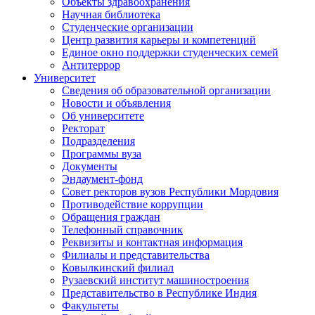
Объекты здравоохранения
Научная библиотека
Студенческие организации
Центр развития карьеры и компетенций
Единое окно поддержки студенческих семей
Антитеррор
Университет
Сведения об образовательной организации
Новости и объявления
Об университете
Ректорат
Подразделения
Программы вуза
Документы
Эндаумент-фонд
Совет ректоров вузов Республики Мордовия
Противодействие коррупции
Обращения граждан
Телефонный справочник
Реквизиты и контактная информация
Филиалы и представительства
Ковылкинский филиал
Рузаевский институт машиностроения
Представительство в Республике Индия
Факультеты