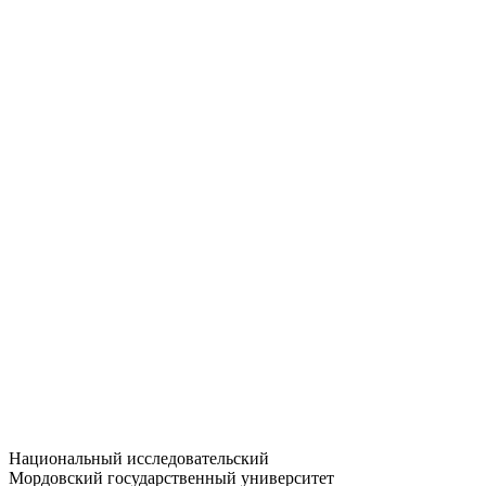
Статистика приёма
Большевистская ул., 68/1
dep-general@adm.mrsu.ru
+7 (8342) 24-37-32
Приёмная комиссия
Полежаева ул., 44
entrance-exam@adm.mrsu.ru
+7 (800) 222-13-77
© 1998–2026 МГУ им. Н.П. ОГАРЁВА
При использовании материалов сайта ссылка на источник
обязательна
Национальный исследовательский
Мордовский государственный университет