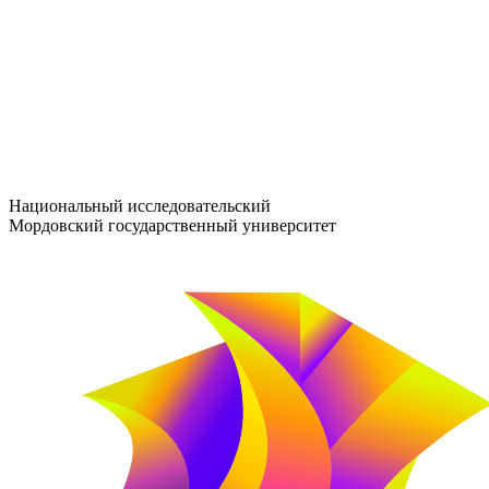
entrance-exam@adm.mrsu.ru
+7 (800) 222-13-77
© 1998–2026 МГУ им. Н.П. ОГАРЁВА
При использовании материалов сайта ссылка на источник обяз
Национальный исследовательский
Мордовский государственный университет