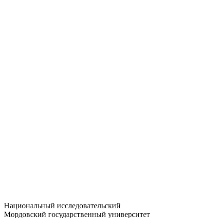
Статистика приёма
Большевистская ул., 68/1
dep-general@adm.mrsu.ru
+7 (8342) 24-37-32
Приёмная комиссия
Полежаева ул., 44
entrance-exam@adm.mrsu.ru
+7 (800) 222-13-77
© 1998–2026 МГУ им. Н.П. ОГАРЁВА
При использовании материалов сайта ссылка на источник
обязательна
Национальный исследовательский
Мордовский государственный университет