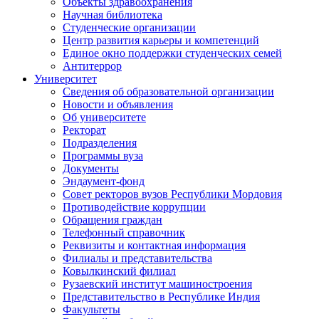
Объекты здравоохранения
Научная библиотека
Студенческие организации
Центр развития карьеры и компетенций
Единое окно поддержки студенческих семей
Антитеррор
Университет
Сведения об образовательной организации
Новости и объявления
Об университете
Ректорат
Подразделения
Программы вуза
Документы
Эндаумент-фонд
Совет ректоров вузов Республики Мордовия
Противодействие коррупции
Обращения граждан
Телефонный справочник
Реквизиты и контактная информация
Филиалы и представительства
Ковылкинский филиал
Рузаевский институт машиностроения
Представительство в Республике Индия
Факультеты