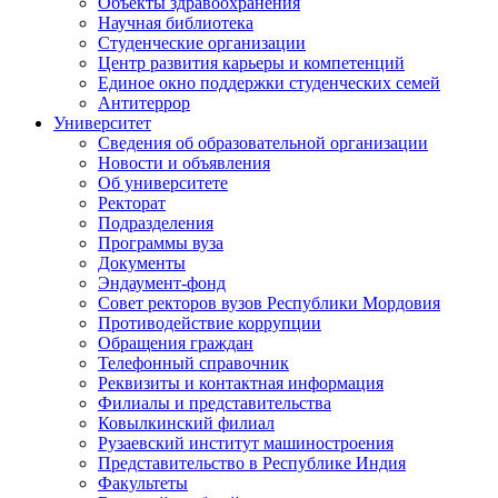
Объекты здравоохранения
Научная библиотека
Студенческие организации
Центр развития карьеры и компетенций
Единое окно поддержки студенческих семей
Антитеррор
Университет
Сведения об образовательной организации
Новости и объявления
Об университете
Ректорат
Подразделения
Программы вуза
Документы
Эндаумент-фонд
Совет ректоров вузов Республики Мордовия
Противодействие коррупции
Обращения граждан
Телефонный справочник
Реквизиты и контактная информация
Филиалы и представительства
Ковылкинский филиал
Рузаевский институт машиностроения
Представительство в Республике Индия
Факультеты