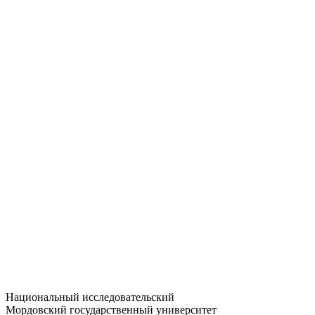
Статистика приёма
Большевистская ул., 68/1
dep-general@adm.mrsu.ru
+7 (8342) 24-37-32
Приёмная комиссия
Полежаева ул., 44
entrance-exam@adm.mrsu.ru
+7 (800) 222-13-77
© 1998–2026 МГУ им. Н.П. ОГАРЁВА
При использовании материалов сайта ссылка на источник
обязательна
Национальный исследовательский
Мордовский государственный университет