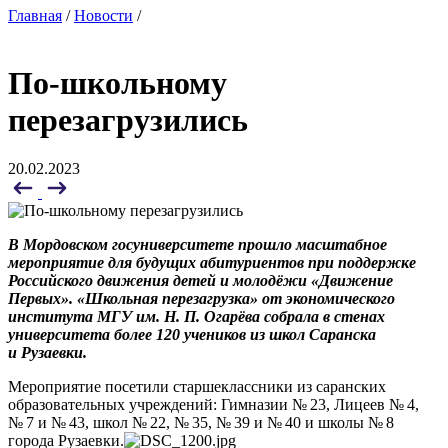
Главная
/
Новости
/
По-школьному
перезагрузились
20.02.2023
В Мордовском госуниверсит
ете
п
рошло масштабное
мероприятие для будущих абитуриентов
при поддержке
Российского движения детей и молодёжи «Движение
Первых»
.
«Школьная перезагрузка»
от э
кономического
института
МГУ им. Н. П. Огарёва
собрала в стенах
университета более 120 учеников из школ Саранска
и Рузаевки
.
Мероприятие посетили старшеклассники из саранских
образовательных учреждений: Гимназии № 23, Лицеев № 4,
№ 7 и № 43, школ № 22, № 35, № 39 и № 40 и школы № 8
города Рузаевки.