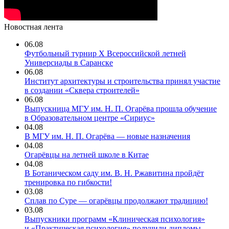
Новостная лента
06.08
Футбольный турнир X Всероссийской летней
Универсиады в Саранске
06.08
Институт архитектуры и строительства принял участие
в создании «Сквера строителей»
06.08
Выпускница МГУ им. Н. П. Огарёва прошла обучение
в Образовательном центре «Сириус»
04.08
В МГУ им. Н. П. Огарёва — новые назначения
04.08
Огарёвцы на летней школе в Китае
04.08
В Ботаническом саду им. В. Н. Ржавитина пройдёт
тренировка по гибкости!
03.08
Сплав по Суре — огарёвцы продолжают традицию!
03.08
Выпускники программ «Клиническая психология»
и «Практическая психология» получили дипломы